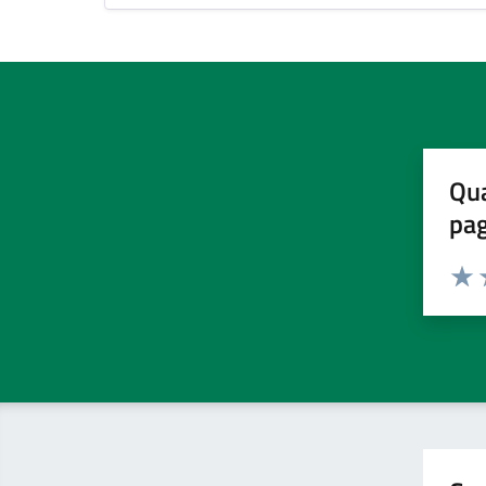
Qua
pa
Valuta 
Valut
V