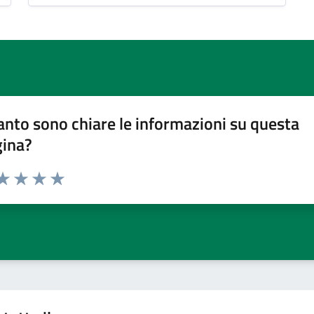
nto sono chiare le informazioni su questa
gina?
da 1 a 5 stelle la pagina
a 1 stelle su 5
aluta 2 stelle su 5
Valuta 3 stelle su 5
Valuta 4 stelle su 5
Valuta 5 stelle su 5