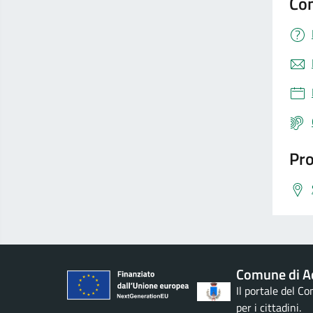
Con
Pro
Comune di Ac
Il portale del C
per i cittadini.