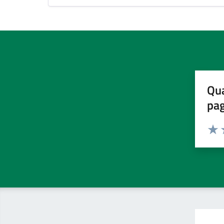
Qua
pa
Valuta 
Valut
V