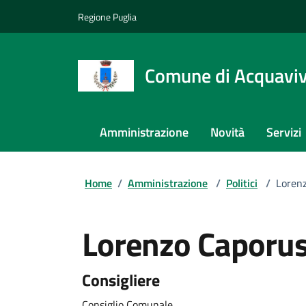
Regione Puglia
Comune di Acquaviva
Amministrazione
Novità
Servizi
Home
/
Amministrazione
/
Politici
/
Loren
Lorenzo Caporu
Consigliere
Consiglio Comunale