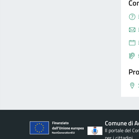
Con
Pro
Comune di Ac
Il portale del C
per i cittadini.