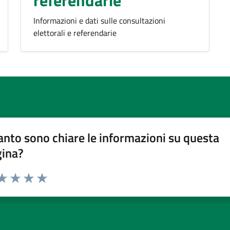
referendarie
Informazioni e dati sulle consultazioni
elettorali e referendarie
nto sono chiare le informazioni su questa
gina?
da 1 a 5 stelle la pagina
a 1 stelle su 5
aluta 2 stelle su 5
Valuta 3 stelle su 5
Valuta 4 stelle su 5
Valuta 5 stelle su 5