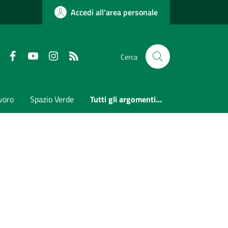
Accedi all'area personale
Faceboook
Youtube
Instagram
RSS
Cerca
voro
Spazio Verde
Tutti gli argomenti...