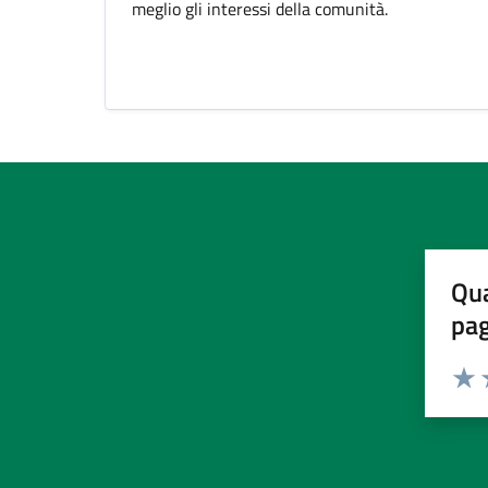
meglio gli interessi della comunità.
Qua
pa
Valuta 
Valut
V