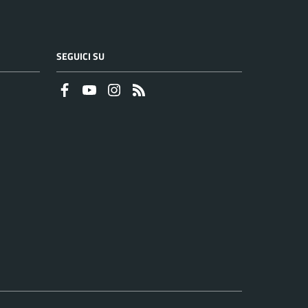
SEGUICI SU
Faceboook
Youtube
Instagram
RSS