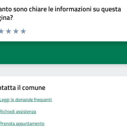
nto sono chiare le informazioni su questa
gina?
da 1 a 5 stelle la pagina
a 1 stelle su 5
aluta 2 stelle su 5
Valuta 3 stelle su 5
Valuta 4 stelle su 5
Valuta 5 stelle su 5
tatta il comune
Leggi le domande frequenti
Richiedi assistenza
Prenota appuntamento