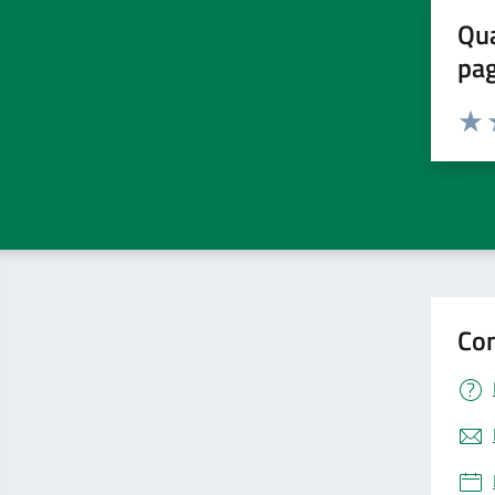
Qua
pa
Valuta 
Valut
V
Con