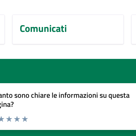
Comunicati
nto sono chiare le informazioni su questa
gina?
da 1 a 5 stelle la pagina
a 1 stelle su 5
aluta 2 stelle su 5
Valuta 3 stelle su 5
Valuta 4 stelle su 5
Valuta 5 stelle su 5