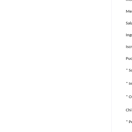
Mer
Sal
Ing
Iscr
Puo
* S
* I
* O
Chi
* P