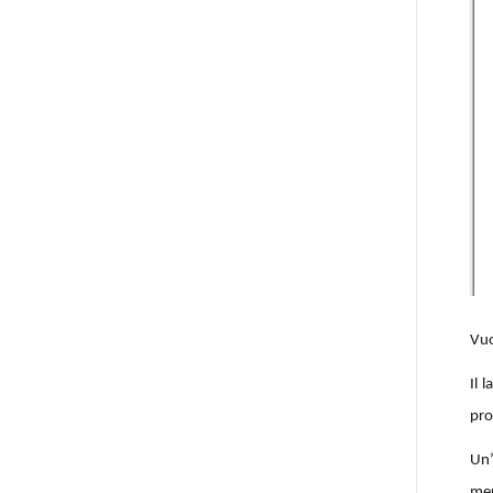
Vuo
Il 
pro
Un’
mer