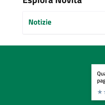
Notizie
Qua
pa
Valuta 
Valut
V