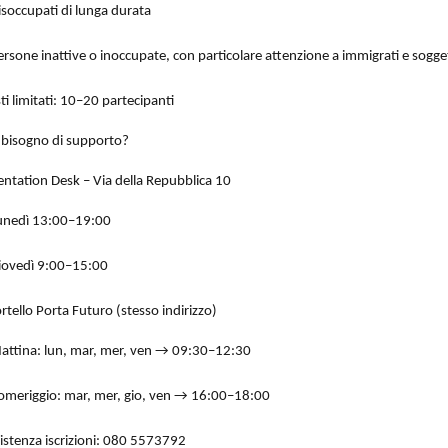
isoccupati di lunga durata
ersone inattive o inoccupate, con particolare attenzione a immigrati e soggetti
ti limitati: 10–20 partecipanti
 bisogno di supporto?
entation Desk – Via della Repubblica 10
unedì 13:00–19:00
iovedì 9:00–15:00
rtello Porta Futuro (stesso indirizzo)
attina: lun, mar, mer, ven → 09:30–12:30
omeriggio: mar, mer, gio, ven → 16:00–18:00
istenza iscrizioni: 080 5573792