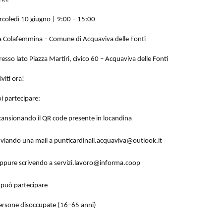
coledì 10 giugno | 9:00 – 15:00
a Colafemmina – Comune di Acquaviva delle Fonti
resso lato Piazza Martiri, civico 60 – Acquaviva delle Fonti
iviti ora!
i partecipare:
cansionando il QR code presente in locandina
nviando una mail a punticardinali.acquaviva@outlook.it
ppure scrivendo a servizi.lavoro@informa.coop
 può partecipare
ersone disoccupate (16–65 anni)