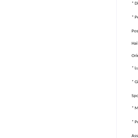
* D
* P
Pos
Hai
Ori
* L
* G
Spo
* M
* P
Ass