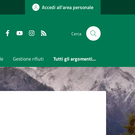
Accedi all'area personale
Faceboook
Youtube
Instagram
RSS
Cerca
le
Gestione rifiuti
Tutti gli argomenti...