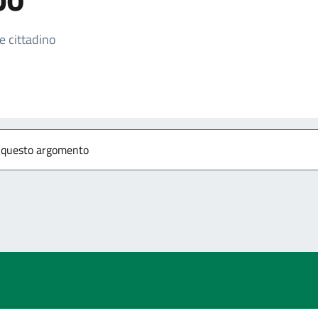
izia
se cittadino
r questo argomento