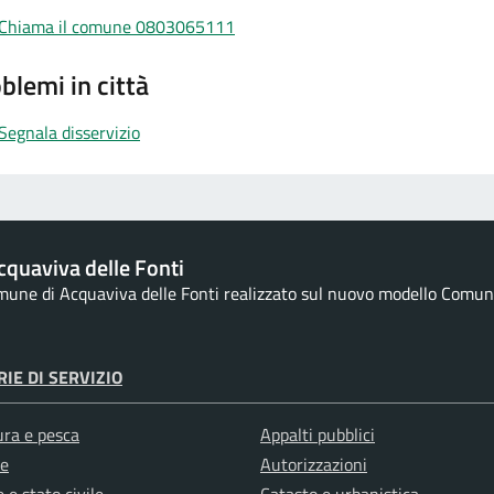
Chiama il comune 0803065111
blemi in città
Segnala disservizio
quaviva delle Fonti
omune di Acquaviva delle Fonti realizzato sul nuovo modello Comuni 
IE DI SERVIZIO
ura e pesca
Appalti pubblici
e
Autorizzazioni