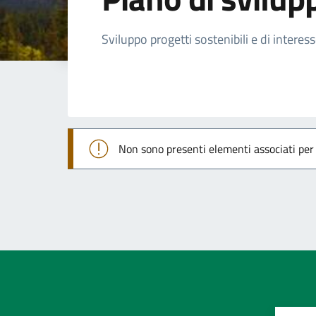
Dettagli della not
Sviluppo progetti sostenibili e di interes
Non sono presenti elementi associati pe