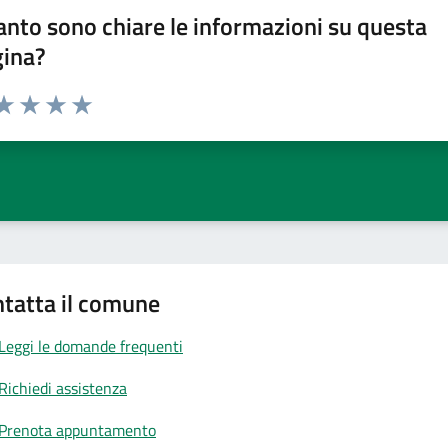
nto sono chiare le informazioni su questa
gina?
da 1 a 5 stelle la pagina
a 1 stelle su 5
aluta 2 stelle su 5
Valuta 3 stelle su 5
Valuta 4 stelle su 5
Valuta 5 stelle su 5
tatta il comune
Leggi le domande frequenti
Richiedi assistenza
Prenota appuntamento