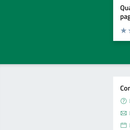
Qua
pa
Valuta 
Valut
V
Con