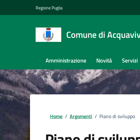
Regione Puglia
Comune di Acquaviva
Amministrazione
Novità
Servizi
Home
/
Argomenti
/
Piano di sviluppo
Piano di svilup