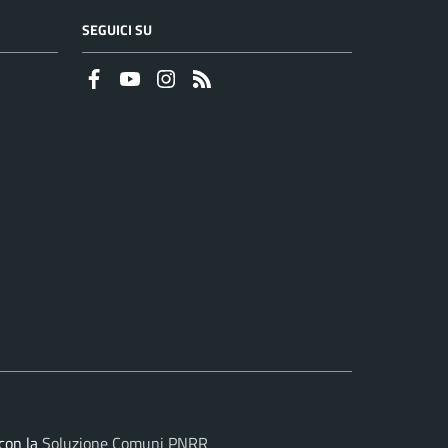
SEGUICI SU
Faceboook
Youtube
Instagram
RSS
con la
Soluzione Comuni PNRR