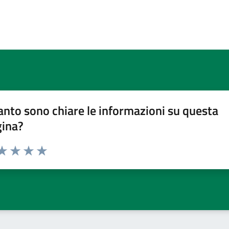
nto sono chiare le informazioni su questa
gina?
da 1 a 5 stelle la pagina
a 1 stelle su 5
aluta 2 stelle su 5
Valuta 3 stelle su 5
Valuta 4 stelle su 5
Valuta 5 stelle su 5