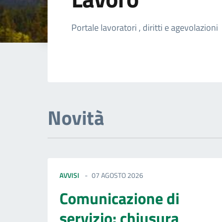
Dettagli della not
Portale lavoratori , diritti e agevolazioni
Novità
AVVISI
07 AGOSTO 2026
Comunicazione di
servizio: chiusura