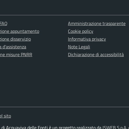
 FAQ
Amministrazione trasparente
zione appuntamento
Cookie policy
ione disservizio
Informativa privacy
a d'assistenza
Note Legali
one misure PNRR
Dichiarazione di accessibilità
l sito
e di Acquaviva delle Fonti è un progetto realizzato da
ISWEB S.p.A.