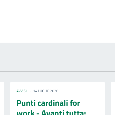
izia
AVVISI
14 LUGLIO 2026
Punti cardinali for
work - Avanti tutta: