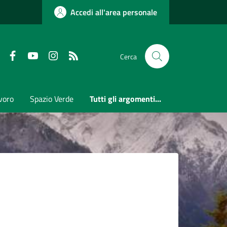
Accedi all'area personale
Faceboook
Youtube
Instagram
RSS
Cerca
voro
Spazio Verde
Tutti gli argomenti...