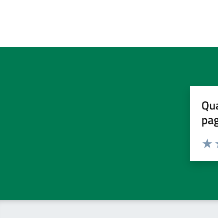
Qua
pa
Valuta 
Valut
V