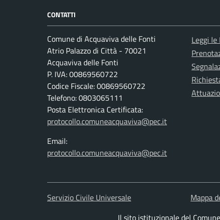
CONTATTI
Comune di Acquaviva delle Fonti
Leggi le
Atrio Palazzo di Città - 70021
Prenota
Acquaviva delle Fonti
Segnalaz
P. IVA: 00869560722
Richiest
Codice Fiscale: 00869560722
Attuazi
Telefono: 0803065111
Posta Elettronica Certificata:
protocollo.comuneacquaviva@pec.it
Email:
protocollo.comuneacquaviva@pec.it
Servizio Civile Universale
Mappa de
Il sito istituzionale del Comun